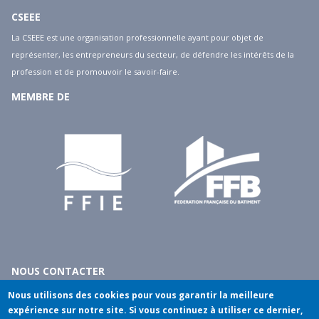
CSEEE
La CSEEE est une organisation professionnelle ayant pour objet de
représenter, les entrepreneurs du secteur, de défendre les intérêts de la
profession et de promouvoir le savoir-faire.
MEMBRE DE
NOUS CONTACTER
10 rue du débarcadère - 75017 Paris
Nous utilisons des cookies pour vous garantir la meilleure
tél
: 01.40.55.14.00
expérience sur notre site. Si vous continuez à utiliser ce dernier,