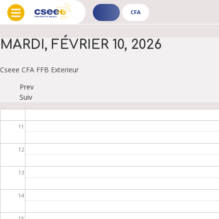
06
CFA
ADHÉRENT
CFA
-
-
07
PUBLIC
PUBLIC
MARDI, FÉVRIER 10, 2026
08
Cseee
CFA
FFB
Exterieur
09
Prev
PAGINATION
Suiv
10
11
12
13
14
15