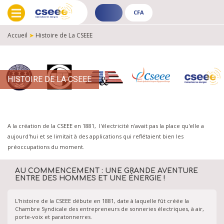
CFA
ADHÉRENT
CFA
-
-
Accueil
➤
Histoire de La CSEEE
PUBLIC
PUBLIC
FIL
D'ARIANE
HISTOIRE DE LA CSEEE
A la création de la CSEEE en 1881, l'électricité n'avait pas la place qu'elle a
aujourd'hui et se limitait à des applications qui reflétaient bien les
préoccupations du moment.
AU COMMENCEMENT : UNE GRANDE AVENTURE
ENTRE DES HOMMES ET UNE ÉNERGIE !
L'histoire de la CSEEE débute en 1881, date à laquelle fût créée la
Chambre Syndicale des entrepreneurs de sonneries électriques, à air,
porte-voix et paratonnerres.