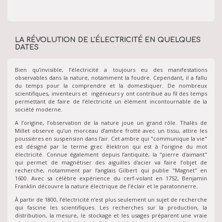
LA RÉVOLUTION DE L'ÉLECTRICITÉ EN QUELQUES
DATES
Bien qu’invisible, l’électricité a toujours eu des manifestations
observables dans la nature, notamment la foudre. Cependant, il a fallu
du temps pour la comprendre et la domestiquer. De nombreux
scientifiques, inventeurs et ingénieurs y ont contribué au fil des temps
permettant de faire de l’électricité un élément incontournable de la
société moderne.
A l’origine, l’observation de la nature joue un grand rôle. Thalès de
Millet observe qu’un morceau d’ambre frotté avec un tissu, attire les
poussières en suspension dans l'air. Cet ambre qui "communique la vie"
est désigné par le terme grec êlektron qui est à l’origine du mot
électricité. Connue également depuis l’antiquité, la "pierre d'aimant"
qui permet de magnétiser des aiguilles d'acier va faire l’objet de
recherche, notamment par l’anglais Gilbert qui publie "Magnet" en
1600. Avec sa célèbre expérience du cerf-volant en 1752, Benjamin
Franklin découvre la nature électrique de l’éclair et le paratonnerre.
À partir de 1800, l’électricité n’est plus seulement un sujet de recherche
qui fascine les scientifiques. Les recherches sur la production, la
distribution, la mesure, le stockage et les usages préparent une vraie