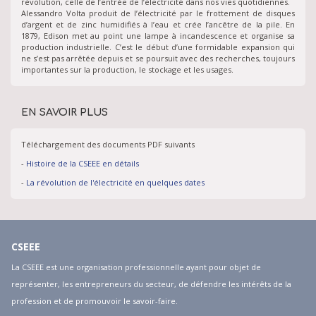
révolution, celle de l’entrée de l’électricité dans nos vies quotidiennes.
Alessandro Volta produit de l’électricité par le frottement de disques
d’argent et de zinc humidifiés à l’eau et crée l’ancêtre de la pile. En
1879, Edison met au point une lampe à incandescence et organise sa
production industrielle. C’est le début d’une formidable expansion qui
ne s’est pas arrêtée depuis et se poursuit avec des recherches, toujours
importantes sur la production, le stockage et les usages.
EN SAVOIR PLUS
Téléchargement des documents PDF suivants
-
Histoire de la CSEEE en détails
-
La révolution de l'électricité en quelques dates
CSEEE
La CSEEE est une organisation professionnelle ayant pour objet de
représenter, les entrepreneurs du secteur, de défendre les intérêts de la
profession et de promouvoir le savoir-faire.