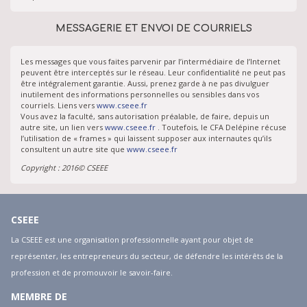
MESSAGERIE ET ENVOI DE COURRIELS
Les messages que vous faites parvenir par l’intermédiaire de l’Internet
peuvent être interceptés sur le réseau. Leur confidentialité ne peut pas
être intégralement garantie. Aussi, prenez garde à ne pas divulguer
inutilement des informations personnelles ou sensibles dans vos
courriels. Liens vers
www.cseee.fr
Vous avez la faculté, sans autorisation préalable, de faire, depuis un
autre site, un lien vers
www.cseee.fr
. Toutefois, le CFA Delépine récuse
l’utilisation de « frames » qui laissent supposer aux internautes qu’ils
consultent un autre site que
www.cseee.fr
Copyright : 2016© CSEEE
CSEEE
La CSEEE est une organisation professionnelle ayant pour objet de
représenter, les entrepreneurs du secteur, de défendre les intérêts de la
profession et de promouvoir le savoir-faire.
MEMBRE DE