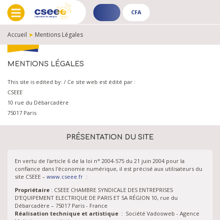
CFA
ADHÉRENT
CFA
-
-
Accueil
➤
Mentions Légales
PUBLIC
PUBLIC
FIL
D'ARIANE
MENTIONS LÉGALES
This site is edited by: / Ce site web est édité par :
CSEEE
10 rue du Débarcadère
75017 Paris
PRÉSENTATION DU SITE
En vertu de l'article 6 de la loi n° 2004-575 du 21 juin 2004 pour la
confiance dans l'économie numérique, il est précisé aux utilisateurs du
site CSEEE –
www.cseee.fr
:
Propriétaire
: CSEEE CHAMBRE SYNDICALE DES ENTREPRISES
D’EQUIPEMENT ELECTRIQUE DE PARIS ET SA RÉGION 10, rue du
Débarcadère – 75017 Paris - France
Réalisation technique et artistique
: Société Vadooweb - Agence