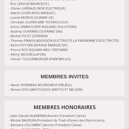
- Éric LEROUX (MONCELEC)
- Olivier LHÉRAUD (NOR ELECTRIQUE)
- Astrid LOURS-RIOU (INDELEC)
- Lionel MORICE (GUINIER GE)
- Christian OLIVIER (MBI TECHNOLOGY)
- Denis ONIMUS (SPIE BUILDING SOLUTIONS)
- Audrey OUVRARD (OUVRARD SAS)
- Michel PICOT (STERREN)
- Thomas PIRAUX (ADDISSON ELECTRICITE-LA PARISIENNE D'ELECTRICITE)
- Rémi POTTIER (EIFFAGE ÉNERGIE IDF)
- Pierre ROY (EQUANS INEO TERTIAIRE)
- Rémy SIDOUN (LAFON)
- Olivier TOGGENBURGER (PARK'NPLUG)
MEMBRES INVITES
- Xavier ROBINEAU-BOURGNEUF (HELBUL)
- Nelson DOS SANTOS (DOS SANTOS ET NELSON)
MEMBRES HONORAIRES
- Jean-Claude ALBARRAN (Ancien Président Cseee)
- Michel BAUDUIN (Président du Trait d'Union des Electriciens)
- Bernard COLOMBAT (Ancien Président Cseee)