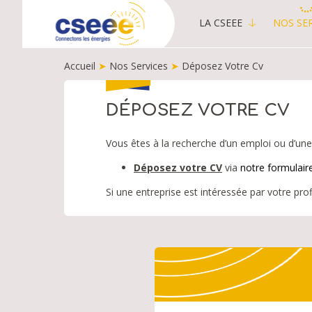
LA CSEEE
NOS SER
MAIN
MENU
Accueil
➤
Nos Services
➤
Déposez Votre Cv
-
PUBLIC
FIL
D'ARIANE
DÉPOSEZ VOTRE CV
Vous êtes à la recherche d’un emploi ou d’une e
Déposez votre CV
via
notre formulair
Si une entreprise est intéressée par votre prof