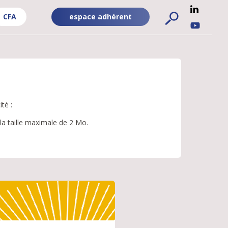
CFA
espace adhérent
ADHÉRENT
RÉSEA
FA
-
SOCIA
PUBLIC
UBLIC
té :
la taille maximale de 2 Mo.