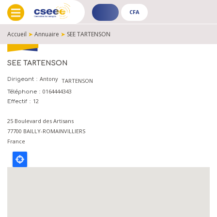
CFA
ADHÉRENT
CFA
-
-
Accueil
➤
Annuaire
➤
SEE TARTENSON
PUBLIC
PUBLIC
FIL
D'ARIANE
SEE TARTENSON
Antony
Dirigeant
TARTENSON
0164444343
Téléphone
12
Effectif
25 Boulevard des Artisans
77700
BAILLY-ROMAINVILLIERS
France