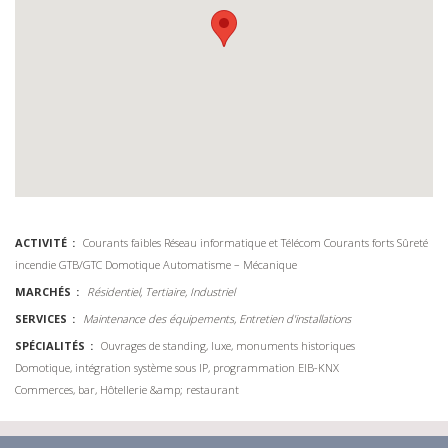
ACTIVITÉ
Courants faibles
Réseau informatique et Télécom
Courants forts
Sûreté
incendie
GTB/GTC Domotique
Automatisme – Mécanique
MARCHÉS
Résidentiel, Tertiaire, Industriel
SERVICES
Maintenance des équipements, Entretien d'installations
SPÉCIALITÉS
Ouvrages de standing, luxe, monuments historiques
Domotique, intégration système sous IP, programmation EIB-KNX
Commerces, bar, Hôtellerie &amp; restaurant