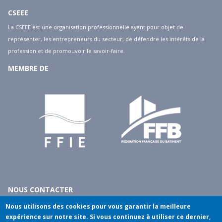
CSEEE
La CSEEE est une organisation professionnelle ayant pour objet de
représenter, les entrepreneurs du secteur, de défendre les intérêts de la
profession et de promouvoir le savoir-faire.
MEMBRE DE
NOUS CONTACTER
10 rue du débarcadère - 75017 Paris
Nous utilisons des cookies pour vous garantir la meilleure
tél
: 01.40.55.14.00
expérience sur notre site. Si vous continuez à utiliser ce dernier,