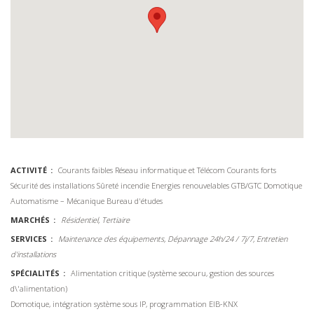
ACTIVITÉ
Courants faibles
Réseau informatique et Télécom
Courants forts
Sécurité des installations
Sûreté incendie
Energies renouvelables
GTB/GTC Domotique
Automatisme – Mécanique
Bureau d'études
MARCHÉS
Résidentiel, Tertiaire
SERVICES
Maintenance des équipements, Dépannage 24h/24 / 7j/7, Entretien
d'installations
SPÉCIALITÉS
Alimentation critique (système secouru, gestion des sources
d\'alimentation)
Domotique, intégration système sous IP, programmation EIB-KNX