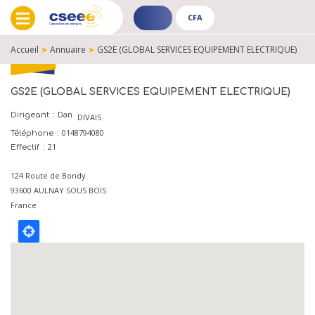
CFA
ADHÉRENT
CFA
-
-
Accueil
➤
Annuaire
➤
GS2E (GLOBAL SERVICES EQUIPEMENT ELECTRIQUE)
PUBLIC
PUBLIC
FIL
D'ARIANE
GS2E (GLOBAL SERVICES EQUIPEMENT ELECTRIQUE)
Dan
Dirigeant
DIVAIS
0148794080
Téléphone
21
Effectif
124 Route de Bondy
93600
AULNAY SOUS BOIS
France