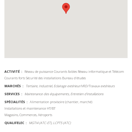
ACTIVITÉ
Réseau de puissance
Courants faibles
Réseau informatique et Télécom
Courants forts
Sécurité des installations
Bureau d'études
MARCHÉS
Tertiaire, Industriel, Eclairage extérieur/VRD/Travaux extérieurs
SERVICES
Maintenance des équipements, Entretien d'installations
SPÉCIALITÉS
Alimentation provisoire (chantier, marché)
Installations et maintenance HT/BT
Magasins, Commerces, Aéroports
QUALIFELEC
MGTI4 (ATC-ET), LCPT5 (ATC)