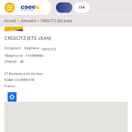
CFA
ADHÉRENT
CFA
-
-
Accueil
➤
Annuaire
➤
CRESCITZ (Ets Jean)
PUBLIC
PUBLIC
FIL
D'ARIANE
CRESCITZ (ETS JEAN)
Stéphane
Dirigeant
CRESCITZ
0141889980
Téléphone
68
Effectif
37 Boulevard de Verdun
92400
COURBEVOIE
France