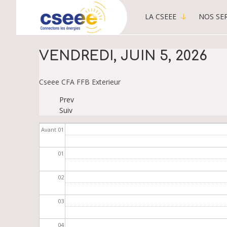
LA CSEEE
NOS SER
MAIN
MENU
-
VENDREDI, JUIN 5, 2026
PUBLIC
Cseee
CFA
FFB
Exterieur
Prev
PAGINATION
Suiv
Avant 01
01
02
03
04