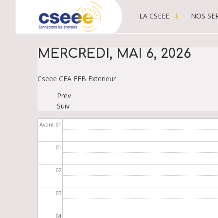
LA CSEEE
NOS SER
MAIN
MENU
-
MERCREDI, MAI 6, 2026
PUBLIC
Cseee
CFA
FFB
Exterieur
Prev
PAGINATION
Suiv
Avant 01
01
02
03
04