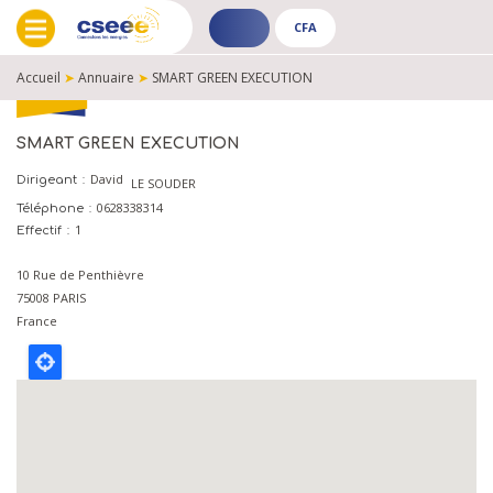
CFA
ADHÉRENT
CFA
-
-
Accueil
➤
Annuaire
➤
SMART GREEN EXECUTION
PUBLIC
PUBLIC
FIL
D'ARIANE
SMART GREEN EXECUTION
David
Dirigeant
LE SOUDER
0628338314
Téléphone
1
Effectif
10 Rue de Penthièvre
75008
PARIS
France