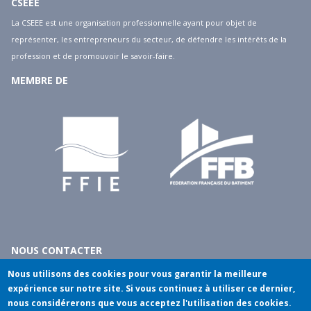
CSEEE
La CSEEE est une organisation professionnelle ayant pour objet de
représenter, les entrepreneurs du secteur, de défendre les intérêts de la
profession et de promouvoir le savoir-faire.
MEMBRE DE
NOUS CONTACTER
10 rue du débarcadère - 75017 Paris
Nous utilisons des cookies pour vous garantir la meilleure
tél
: 01.40.55.14.00
expérience sur notre site. Si vous continuez à utiliser ce dernier,
nous considérerons que vous acceptez l'utilisation des cookies.
fax
: 01.45.74.81.13