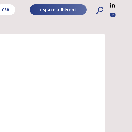
CFA
espace adhérent
ADHÉRENT
RÉSEA
FA
-
SOCIA
PUBLIC
UBLIC