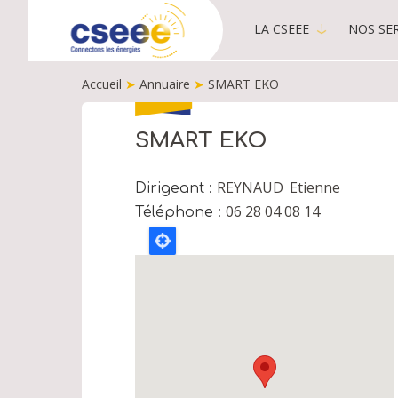
LA CSEEE
NOS SER
MAIN
MENU
Accueil
➤
Annuaire
➤
SMART EKO
-
PUBLIC
FIL
D'ARIANE
SMART EKO
REYNAUD
Etienne
Dirigeant
06 28 04 08 14
Téléphone