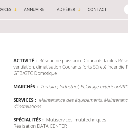
VICES
ANNUAIRE
ADHÉRER
CONTACT
C
-
P
ACTIVITÉ
Réseau de puissance
Courants faibles
Rése
ventilation, climatisation
Courants forts
Sûreté incendie
P
GTB/GTC Domotique
MARCHÉS
Tertiaire, Industriel, Eclairage extérieur/VR
SERVICES
Maintenance des équipements, Maintenance 
d'installations
SPÉCIALITÉS
Multiservices, multitechniques
Réalisation DATA CENTER