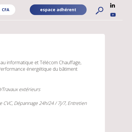
CFA
espace adhérent
ADHÉRENT
RÉSEA
FA
-
SOCIA
PUBLIC
UBLIC
au informatique et Télécom
Chauffage,
erformance énergétique du bâtiment
D/Travaux extérieurs
CVC, Dépannage 24h/24 / 7j/7, Entretien