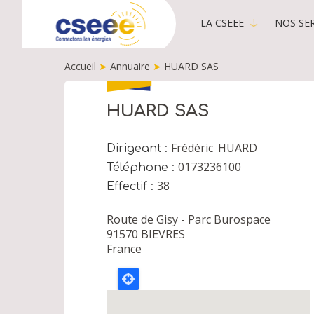
LA CSEEE
NOS SER
MAIN
MENU
Accueil
➤
Annuaire
➤
HUARD SAS
-
PUBLIC
FIL
D'ARIANE
HUARD SAS
Frédéric
HUARD
Dirigeant
0173236100
Téléphone
38
Effectif
Route de Gisy - Parc Burospace
91570
BIEVRES
France