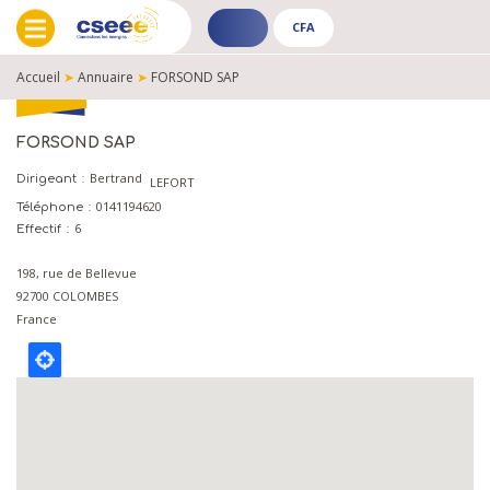
CFA
ADHÉRENT
CFA
-
-
Accueil
➤
Annuaire
➤
FORSOND SAP
PUBLIC
PUBLIC
FIL
D'ARIANE
FORSOND SAP
Bertrand
Dirigeant
LEFORT
0141194620
Téléphone
6
Effectif
198, rue de Bellevue
92700
COLOMBES
France