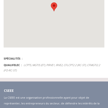
SPÉCIALITÉS
QUALIFELEC
LCPT5, MGTI5 (ET), PIRVE1, IRVE2, CFLCPT2.2 (RC-ST), CFMGTI2.2
(FO-RC-ST)
CSEEE
La CSEEE est une organisation professionnelle ayant pour objet de
représenter, les entrepreneurs du secteur, de défendre les intérêts de la