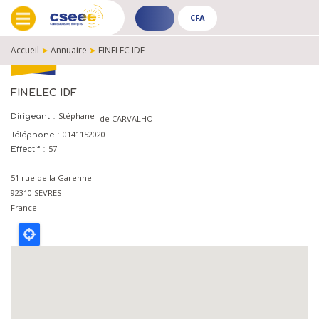
CFA
ADHÉRENT
CFA
-
-
Accueil
➤
Annuaire
➤
FINELEC IDF
PUBLIC
PUBLIC
FIL
D'ARIANE
FINELEC IDF
Stéphane
Dirigeant
de CARVALHO
0141152020
Téléphone
57
Effectif
51 rue de la Garenne
92310
SEVRES
France