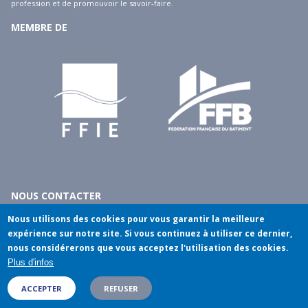
profession et de promouvoir le savoir-faire.
MEMBRE DE
NOUS CONTACTER
10 rue du débarcadère - 75017 Paris
Nous utilisons des cookies pour vous garantir la meilleure
tél
: 01.40.55.14.00
expérience sur notre site. Si vous continuez à utiliser ce dernier,
nous considérerons que vous acceptez l'utilisation des cookies.
fax
: 01.45.74.81.13
Plus d'infos
e-mail
:
contact@cseee.fr
ACCEPTER
REFUSER
Mentions légales
Plan du site
©2017 CSEEE
FOOTER