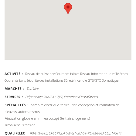
ACTIVITÉ
Réseau de puissance
Courants faibles
Réseau informatique et Télécom
Courants forts
Sécurité des installations
Sûreté incendie
GTB/GTC Domotique
MARCHÉS
Tertiaire
SERVICES
Dépannage 24h/24 / 7j/7, Entretien d'installations
SPÉCIALITÉS
Armoire électrique, tableautier, conception et réalisation de
pieuvres, automatismes
Rénovation globale en milieu occupé (tertiaire, logement)
Travaux sous tension
QUALIFELEC
IRVE (MGTI), CFLCPT2.4 (AV-GT-SU-ST-RC-MA-FO-CO), MGTI4