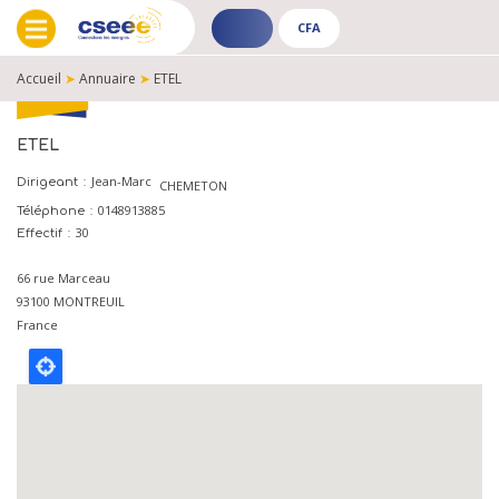
CFA
ADHÉRENT
CFA
-
-
Accueil
➤
Annuaire
➤
ETEL
PUBLIC
PUBLIC
FIL
D'ARIANE
ETEL
Jean-Marc
Dirigeant
CHEMETON
0148913885
Téléphone
30
Effectif
66 rue Marceau
93100
MONTREUIL
France