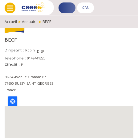
CFA
ADHÉRENT
CFA
-
-
Accueil
➤
Annuaire
➤
BECF
PUBLIC
PUBLIC
FIL
D'ARIANE
BECF
Robin
Dirigeant
DIEP
0149441220
Téléphone
9
Effectif
30-34 Avenue Graham Bell
77600
BUSSY-SAINT-GEORGES
France