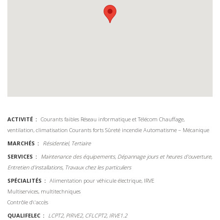
ACTIVITÉ
Courants faibles
Réseau informatique et Télécom
Chauffage,
ventilation, climatisation
Courants forts
Sûreté incendie
Automatisme – Mécanique
MARCHÉS
Résidentiel, Tertiaire
SERVICES
Maintenance des équipements, Dépannage jours et heures d'ouverture,
Entretien d'installations, Travaux chez les particuliers
SPÉCIALITÉS
Alimentation pour véhicule électrique, IRVE
Multiservices, multitechniques
Contrôle d\'accès
QUALIFELEC
LCPT2, PIRVE2, CFLCPT2, IRVE1.2