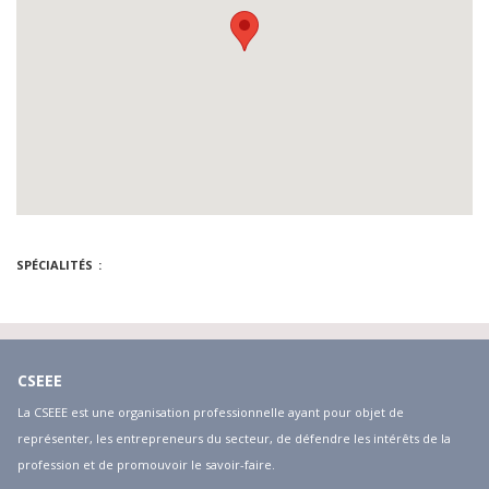
SPÉCIALITÉS
CSEEE
La CSEEE est une organisation professionnelle ayant pour objet de
représenter, les entrepreneurs du secteur, de défendre les intérêts de la
profession et de promouvoir le savoir-faire.