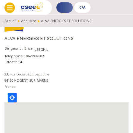
CFA
ADHÉRENT
CFA
-
-
Accueil
➤
Annuaire
➤
ALVA ENERGIES ET SOLUTIONS
PUBLIC
PUBLIC
FIL
D'ARIANE
ALVA ENERGIES ET SOLUTIONS
Brice
Dirigeant
LEBGHIL
0629992802
Téléphone
4
Effectif
23, rue Louis Léon Lepoutre
94130
NOGENT-SUR-MARNE
France