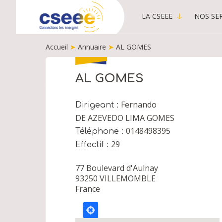
LA CSEEE
NOS SER
MAIN
MENU
Accueil
➤
Annuaire
➤
AL GOMES
-
PUBLIC
FIL
D'ARIANE
AL GOMES
Fernando
Dirigeant
DE AZEVEDO LIMA GOMES
0148498395
Téléphone
29
Effectif
77 Boulevard d'Aulnay
93250
VILLEMOMBLE
France