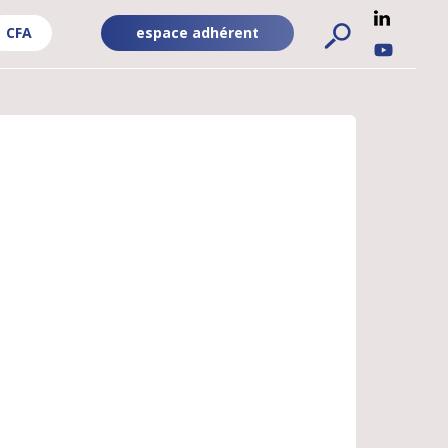
CFA
espace adhérent
ADHÉRENT
RÉSEA
FA
-
SOCIA
PUBLIC
UBLIC