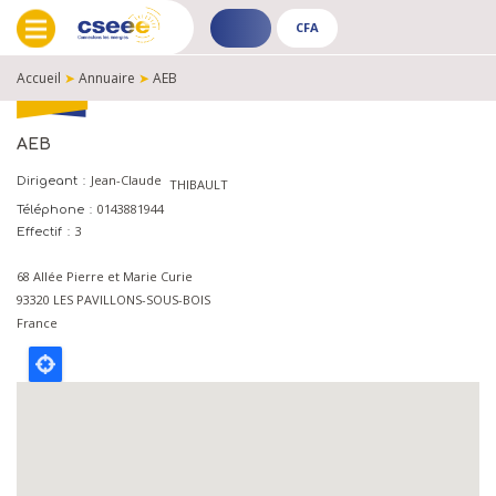
CFA
ADHÉRENT
CFA
-
-
Accueil
➤
Annuaire
➤
AEB
PUBLIC
PUBLIC
FIL
D'ARIANE
AEB
Jean-Claude
Dirigeant
THIBAULT
0143881944
Téléphone
3
Effectif
68 Allée Pierre et Marie Curie
93320
LES PAVILLONS-SOUS-BOIS
France