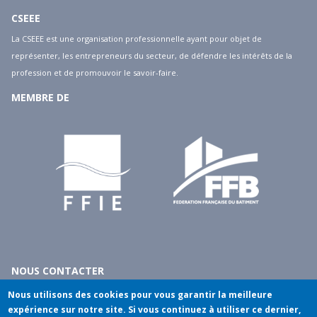
CSEEE
La CSEEE est une organisation professionnelle ayant pour objet de
représenter, les entrepreneurs du secteur, de défendre les intérêts de la
profession et de promouvoir le savoir-faire.
MEMBRE DE
NOUS CONTACTER
10 rue du débarcadère - 75017 Paris
Nous utilisons des cookies pour vous garantir la meilleure
tél
: 01.40.55.14.00
expérience sur notre site. Si vous continuez à utiliser ce dernier,