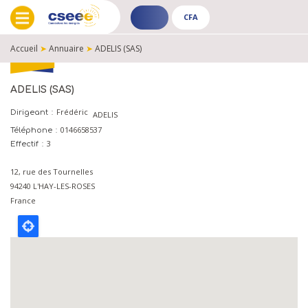
CFA
ADHÉRENT
CFA
-
-
Accueil
➤
Annuaire
➤
ADELIS (SAS)
PUBLIC
PUBLIC
FIL
D'ARIANE
ADELIS (SAS)
Frédéric
Dirigeant
ADELIS
0146658537
Téléphone
3
Effectif
12, rue des Tournelles
94240
L'HAY-LES-ROSES
France