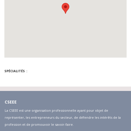
SPÉCIALITÉS
CSEEE
La CSEEE est une organisation professionnelle ayant pour objet de
représenter, les entrepreneurs du secteur, de défendre les intérêts de la
profession et de promouvoir le savoir-faire.