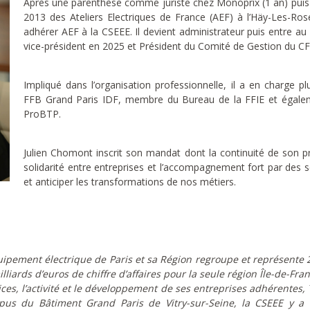
Après une parenthèse comme juriste chez Monoprix (1 an) puis Ra
2013 des Ateliers Electriques de France (AEF) à l’Häy-Les-Ros
adhérer AEF à la CSEEE. Il devient administrateur puis entre au
vice-président en 2025 et Président du Comité de Gestion du C
Impliqué dans l’organisation professionnelle, il a en charge p
FFB Grand Paris IDF, membre du Bureau de la FFIE et égalem
ProBTP.
Julien Chomont inscrit son mandat dont la continuité de son pr
solidarité entre entreprises et l’accompagnement fort par des se
et anticiper les transformations de nos métiers.
ipement électrique de Paris et sa Région regroupe et représente 
iards d’euros de chiffre d’affaires pour la seule région Île-de-France
ices, l’activité et le développement de ses entreprises adhérentes, T
us du Bâtiment Grand Paris de Vitry-sur-Seine, la CSEEE y a 