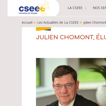
LA CSEEE
NOS SER
MAIN
MENU
Accueil
➤
Les Actualités de La CSEEE
-
➤
Julien Chomont
PUBLIC
FIL
D'ARIANE
JULIEN CHOMONT, ÉLU