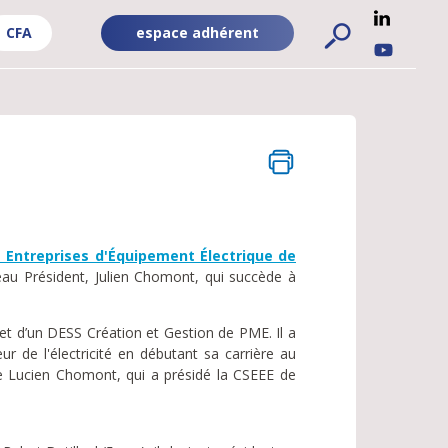
CFA
espace adhérent
ADHÉRENT
RÉSEA
FA
-
SOCIA
PUBLIC
UBLIC
s Entreprises d'Équipement Électrique de
eau Président, Julien Chomont, qui succède à
et d’un DESS Création et Gestion de PME. Il a
r de l'électricité en débutant sa carrière au
re Lucien Chomont, qui a présidé la CSEEE de