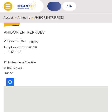
CFA
ADHÉRENT
CFA
-
-
Accueil
➤
Annuaire
➤
PHIBOR ENTREPRISES
PUBLIC
PUBLIC
FIL
D'ARIANE
PHIBOR ENTREPRISES
Jean
Dirigeant
RIBEIRO
0156705700
Téléphone
350
Effectif
12-14 Rue de la Courtire
94150
RUNGIS
France