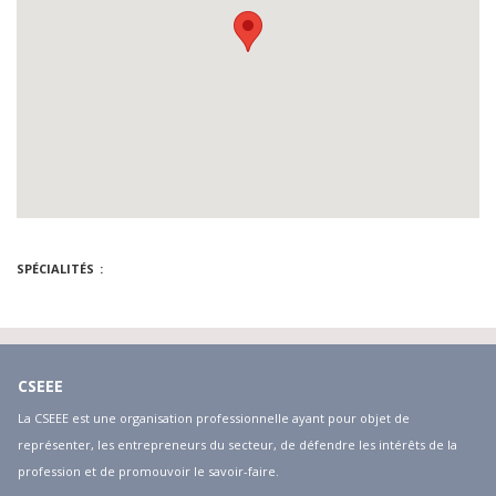
SPÉCIALITÉS
CSEEE
La CSEEE est une organisation professionnelle ayant pour objet de
représenter, les entrepreneurs du secteur, de défendre les intérêts de la
profession et de promouvoir le savoir-faire.