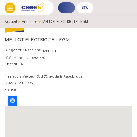
CFA
ADHÉRENT
CFA
-
-
Accueil
➤
Annuaire
➤
MELLOT ELECTRICITE - EGM
PUBLIC
PUBLIC
FIL
D'ARIANE
MELLOT ELECTRICITE - EGM
Rodolphe
Dirigeant
MELLOT
0140927880
Téléphone
40
Effectif
Immeuble Vecteur Sud 70, av. de la République
92320
CHATILLON
France